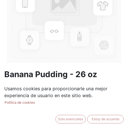
Banana Pudding - 26 oz
Mason Jar
Usamos cookies para proporcionarle una mejor
(0 reseña)
experiencia de usuario en este sitio web.
$
28.99
Política de cookies
Solo esenciales
Estoy de acuerdo