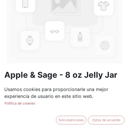
Apple & Sage - 8 oz Jelly Jar
(0 reseña)
Usamos cookies para proporcionarle una mejor
$
8.99
experiencia de usuario en este sitio web.
Política de cookies
Solo esenciales
Estoy de acuerdo
AÑADIR AL CARRITO
BUY NOW